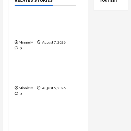
RELATED STORIES
Tourism
Celebrities
Online Slots Benefits:
The Importance of
Patience
Minnie M
August 7, 2026
0
Celebrities
A Complete Guide to
Boosting Blood Flow for
Better Training Results
Minnie M
August 5, 2026
0
Celebrities
Yard Monitoring Tips and
Guide to Strengthen
Home Protection