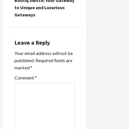
t
Boutiq Switch: Your Gateway
to Unique and Luxurious
n
Getaways
a
v
Leave a Reply
i
Your email address will not be
published.
Required fields are
g
marked
*
a
Comment
*
t
i
o
n