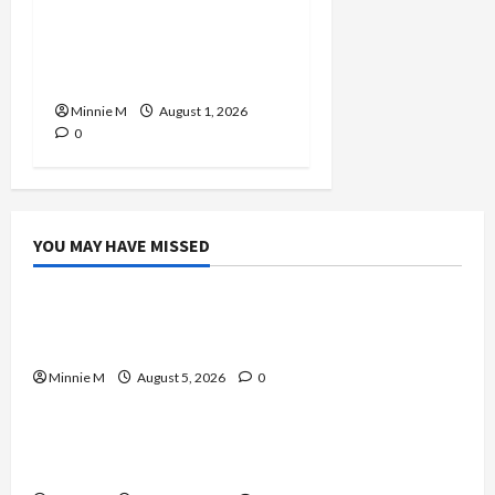
Effective Varicose Veins
Treatment Solutions for
Lasting Relief
Minnie M
August 1, 2026
0
YOU MAY HAVE MISSED
Celebrities
A Complete Guide to Boosting Blood Flow for
Better Training Results
Minnie M
August 5, 2026
0
Celebrities
Yard Monitoring Tips and Guide to Strengthen
Home Protection