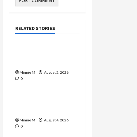
RELATED STORIES
Celebrities
A Complete Guide to
Boosting Blood Flow for
Better Training Results
Minnie M
August 5, 2026
0
Celebrities
Yard Monitoring Tips and
Guide to Strengthen
Home Protection
Minnie M
August 4, 2026
0
Celebrities