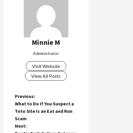
Minnie M
Administrator
Visit Website
View All Posts
P
Previous:
What to Do If You Suspect a
o
Toto Site Is an Eat and Run
Scam
s
Next: