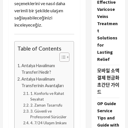
Effective
seçeneklerini ve nasıl daha
Varicose
verimli bir şekilde ulaşım
Veins
sağlayabileceğinizi
Treatmen
inceleyeceğiz.
t
Solutions
for
Table of Contents
Lasting
Relief
Antalya Havalimanı
모바일 소액
Transferi Nedir?
결제 현금화
Antalya Havalimanı
초간단 가이
Transferinin Avantajları
드
1. Konforlu ve Rahat
Seyahat
OP Guide
2. Zaman Tasarrufu
Service
3. Güvenli ve
Profesyonel Sürücüler
Tips and
4. 7/24 Ulaşım İmkanı
Guide with