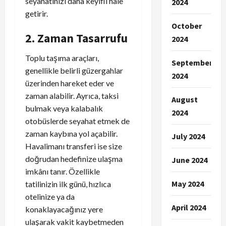
seyahatinizi daha keyifli hale
2024
getirir.
October
2. Zaman Tasarrufu
2024
Toplu taşıma araçları,
September
genellikle belirli güzergahlar
2024
üzerinden hareket eder ve
zaman alabilir. Ayrıca, taksi
August
bulmak veya kalabalık
2024
otobüslerde seyahat etmek de
zaman kaybına yol açabilir.
July 2024
Havalimanı transferi ise size
doğrudan hedefinize ulaşma
June 2024
imkânı tanır. Özellikle
May 2024
tatilinizin ilk günü, hızlıca
otelinize ya da
April 2024
konaklayacağınız yere
ulaşarak vakit kaybetmeden