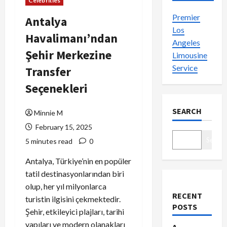
Celebrities
Premier
Antalya
Los
Havalimanı’ndan
Angeles
Şehir Merkezine
Limousine
Service
Transfer
Seçenekleri
SEARCH
Minnie M
February 15, 2025
Search
5 minutes read
0
Antalya, Türkiye’nin en popüler
tatil destinasyonlarından biri
olup, her yıl milyonlarca
RECENT
turistin ilgisini çekmektedir.
POSTS
Şehir, etkileyici plajları, tarihi
yapıları ve modern olanakları