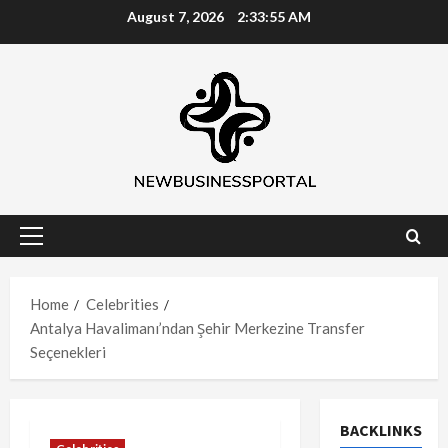
Skip
August 7, 2026
2:33:55 AM
to
content
Primary
Menu
Home
Celebrities
Antalya Havalimanı’ndan Şehir Merkezine Transfer
Seçenekleri
BACKLINKS