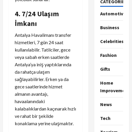
CATEGORIES
4. 7/24 Ulaşım
Automotive
İmkanı
Business
Antalya Havalimanı transfer
Celebrities
hizmetleri, 7 gün 24 saat
kullanılabilir. Tatilciler, gece
Fashion
veya sabah erken saatlerde
Antalya’ya iniş yaptıklarında
Gifts
da rahatça ulaşım
sağlayabilirler. Erken ya da
Home
gece saatlerinde hizmet
Improvement
almanın avantajı,
havaalanındaki
News
kalabalıklardan kaçınarak hızlı
ve rahat bir şekilde
Tech
konaklama yerine ulaşmaktır.